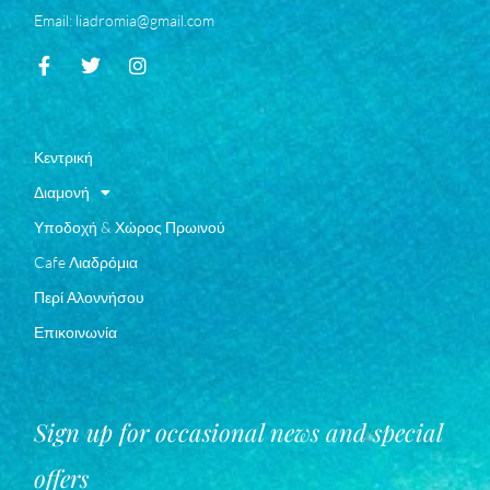
Email: liadromia@gmail.com
Κεντρική
Διαμονή
Υποδοχή & Χώρος Πρωινού
Cafe Λιαδρόμια
Περί Αλοννήσου
Επικοινωνία
Sign up for occasional news and special
offers