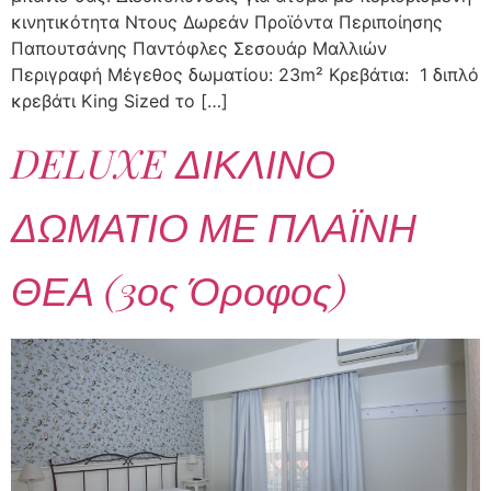
κινητικότητα Ντους Δωρεάν Προϊόντα Περιποίησης
Παπουτσάνης Παντόφλες Σεσουάρ Μαλλιών
Περιγραφή Μέγεθος δωματίου: 23m² Κρεβάτια: 1 διπλό
κρεβάτι King Sized το […]
DELUXE ΔΙΚΛΙΝΟ
ΔΩΜΑΤΙΟ ΜΕ ΠΛΑΪΝΗ
ΘΕΑ (3ος Όροφος)