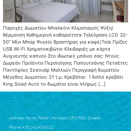
Παροχές Δωματίου Μπαλκόνι Κλιματισμός Ψύξη/
θέρμανση Καθημερινή καθαριότητα Τηλεόραση LCD 32-
50″ Μίνι Μπαρ Ψυγείο Βραστήρας για καφέ/Τσάι Πρίζες
USB Wi-Fi Χρηματοκιβώτιο Κλειδαριές με κάρτα
Ανιχνευτής καπνού Στο ιδιωτικό μπάνιο σας: Ντους
Δωρεάν Προϊόντα Περιποίησης Παπουτσάνης Πετσέτες
Παντόφλες Σεσουάρ Μαλλιών Περιγραφή δωματίου
Μέγεθος Δωματίου: 21 τ.μ. Κρεβάτια: 1 διπλό κρεβάτι
King Sized Αυτό το δωμάτιο είναι πλήρως […]
Address: Kavos, Patitiri, Alonissos GR37005, Greece
Phone: +30 2424065521